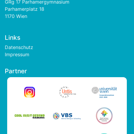
GRg 17 Parhamergymnasium
Parhamerplatz 18
1170 Wien
Links
Footer
Datenschutz
Impressum
Partner