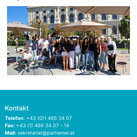
Previous
Next
Kontakt
Telefon:
+43 (0)1 486 34 07
Fax:
+43 (1) 486 34 07 - 14
Mail:
sekretariat@parhamer.at