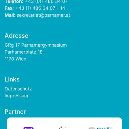
Telefon:
+43 (0)1 486 34 07
Fax:
+43 (1) 486 34 07 - 14
Mail:
sekretariat@parhamer.at
Adresse
GRg 17 Parhamergymnasium
Parhamerplatz 18
1170 Wien
Links
Footer
Datenschutz
Impressum
Partner