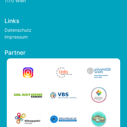
1170 Wien
Links
Footer
Datenschutz
Impressum
Partner