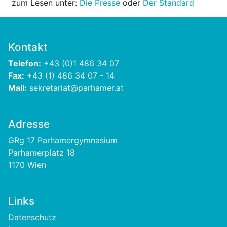
zum Lesen unter:
Die Presse
oder
Der Standard
Kontakt
Telefon:
+43 (0)1 486 34 07
Fax:
+43 (1) 486 34 07 - 14
Mail:
sekretariat@parhamer.at
Adresse
GRg 17 Parhamergymnasium
Parhamerplatz 18
1170 Wien
Links
Footer
Datenschutz