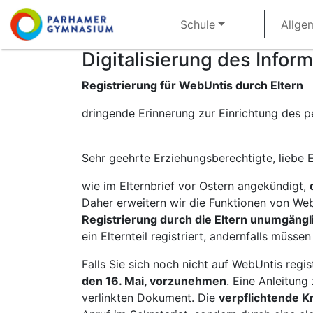
Direkt
Main
Schule
Allge
zum
navigation
Inhalt
Digitalisierung des Info
Registrierung für WebUntis durch Eltern
dringende Erinnerung zur Einrichtung des 
Sehr geehrte Erziehungsberechtigte, liebe E
wie im Elternbrief vor Ostern angekündigt,
Daher erweitern wir die Funktionen von We
Registrierung durch die Eltern unumgängl
ein Elternteil registriert, andernfalls müsse
Falls Sie sich noch nicht auf WebUntis regis
den 16. Mai, vorzunehmen
. Eine Anleitung
verlinkten Dokument. Die
verpflichtende K