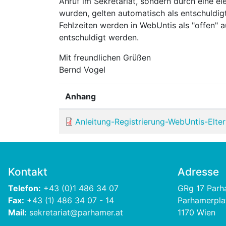
Anruf im Sekretariat, sondern durch eine e
wurden, gelten automatisch als entschuldig
Fehlzeiten werden in WebUntis als "offen" 
entschuldigt werden.
Mit freundlichen Grüßen
Bernd Vogel
Anhang
Anleitung-Registrierung-WebUntis-Elter
Kontakt
Adresse
Telefon:
+43 (0)1 486 34 07
GRg 17 Par
Fax:
+43 (1) 486 34 07 - 14
Parhamerpla
Mail:
sekretariat@parhamer.at
1170 Wien