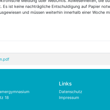
lektronische Meldung über WebUntis. Abwesenheiten, die dur
t. Es ist keine nachträgliche Entschuldigung auf Papier not
ausgewiesen und müssen weiterhin innerhalb einer Woche mit
n.pdf
Links
Footer
hamergymnasium
Datenschutz
tz 18
Impressum