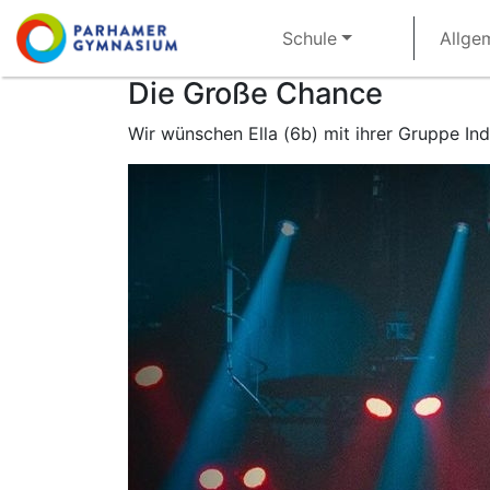
Direkt
Main
Schule
Allge
zum
navigation
Inhalt
Die Große Chance
Wir wünschen Ella (6b) mit ihrer Gruppe In