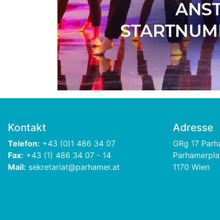
Kontakt
Adresse
Telefon:
+43 (0)1 486 34 07
GRg 17 Par
Fax:
+43 (1) 486 34 07 - 14
Parhamerpla
Mail:
sekretariat@parhamer.at
1170 Wien