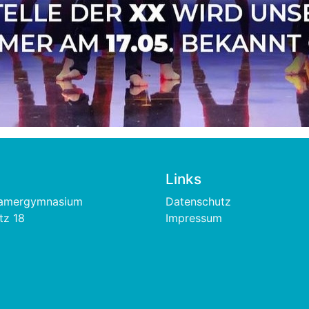
Links
Footer
hamergymnasium
Datenschutz
tz 18
Impressum