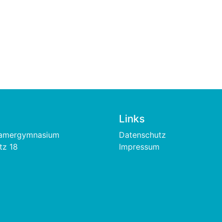
Links
Footer
hamergymnasium
Datenschutz
tz 18
Impressum