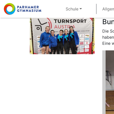
Direkt
Main
Schule
Allge
zum
navigation
Inhalt
Bun
Die S
haben
Eine w